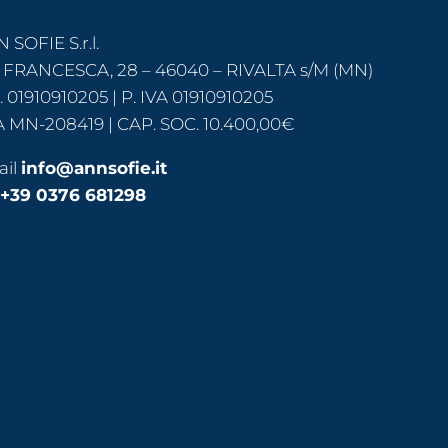
 SOFIE S.r.l.
 FRANCESCA, 28 – 46040 – RIVALTA s/M (MN)
F. 01910910205 | P. IVA 01910910205
 MN-208419 | CAP. SOC. 10.400,00€
ail
info@annsofie.it
+39 0376 681298