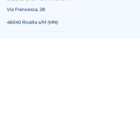
Via
Francesca, 28
46040 Rivalta s/M (MN)
TELEFONO
+39 0376 681298
EMAIL
info@annsofie.it